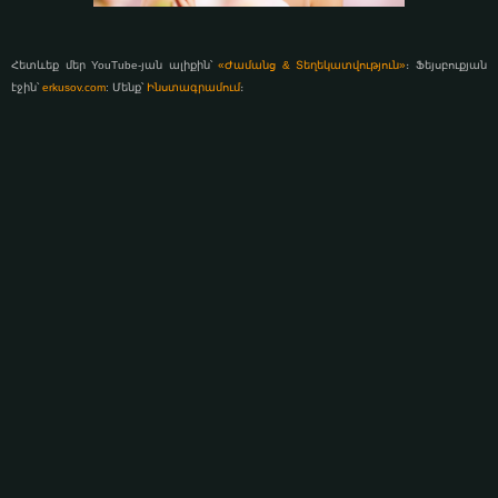
Հետևեք մեր YouTube-յան ալիքին՝
«Ժամանց & Տեղեկատվություն»
։ Ֆեյսբուքյան
էջին՝
erkusov.com
: Մենք՝
Ինստագրամում
։