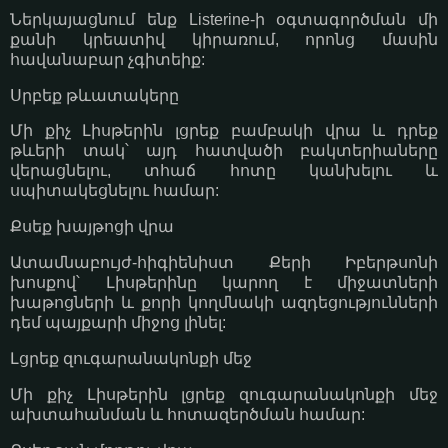
Ներկայացնում ենք Listerine-ի օգտագործման մի
քանի կրեատիվ կիրառում, որոնց մասին
հավանաբար չգիտեիք:
Սրբեք թևատակերը
Մի քիչ Լիսթերին լցրեք բամբակի վրա և դրեք
թևերի տակ՝ այդ հատվածի բակտերիաները
վերացնելու, տհաճ հոտը կանխելու և
սպիտակեցնելու համար:
Քսեք խայթոցի վրա
Ատամնաբույժ-հիգիենիստ Քերի Իբերթսոնի
խոսքով՝ Լիսթերինը կարող է միջատների
խաթոցների և քորի կողմնակի ազդեցությունների
դեմ պայքարի միջոց լինել:
Լցրեք զուգարանակոնքի մեջ
Մի քիչ Լիսթերին լցրեք զուգարանակոնքի մեջ
ախտահանման և հոտազերծման համար: