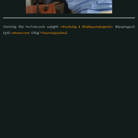
Հետևեք մեր YouTube-յան ալիքին՝
«Ժամանց & Տեղեկատվություն»
։ Ֆեյսբուքյան
էջին՝
erkusov.com
: Մենք՝
Ինստագրամում
։