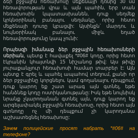
ձեր բջջային հեռախոսը մեքենայի դռնից 30 սմ
հեռավորության վրա և այն պահին, երբ տան
հեռախոսին կպատասխանեն, դուք սեղմեք
կրկնօրինակ բանալու սեղմակը, որից հետո
մեքենայի դուռը կբացվի: Այսինքն` մարդու և
նույնօրինակ բանալու միջև եղած
հեռավորությունը կապ չունի:
Որպեսզի իմանաք ձեր բջջային հեռախոսների
սերիան,
պետք է հավաքել *#06# կոդը, որից հետո
էկրանին կհայտնվի 15 նիշանոց թիվ: Այս թիվը
յուրաքանչյուր հեռախոսի համար տարբեր է: Այն
պետք է գրել և պահել ապահով տեղում, քանի որ
ձեր բջջայինը կորցնելու կամ գողանալու դեպքում,
դուք կարող եք շատ արագ այն գտնել, եթե
հանձնեք կոդը ոստիկանությանը: Իսկ եթե նույնիսկ
նրանք չկարողանան գտնել այն, դուք կարող եք
արգելափակել բջջային հեռախոսը, որից հետո այն
գտնողը ոչ մի դեպքում չի կարողանա
աշխատեցնել հեռախոսը:
Зачем полицейские просят набрать *#06# на
телефоне?