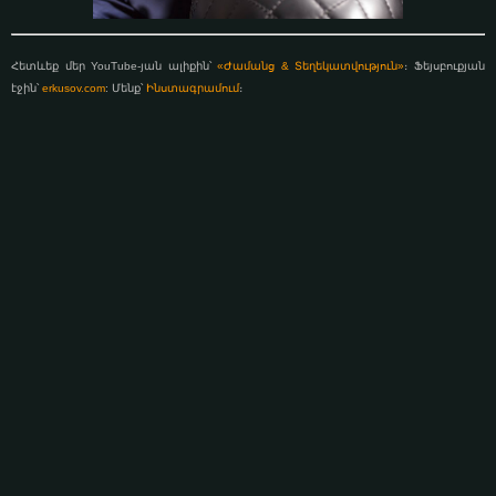
Հետևեք մեր YouTube-յան ալիքին՝
«Ժամանց & Տեղեկատվություն»
։ Ֆեյսբուքյան
էջին՝
erkusov.com
: Մենք՝
Ինստագրամում
։