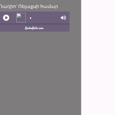
Ռադիո՝ Ռելաքսի համար
▼