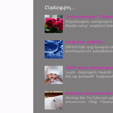
Ընթերցվող․․․
Շնորհավորանքներ՝ Ծննդյան
Երջանկություն, առողջություն
ինչպես արևը՝ ապրելով երկար
ԵՐԱԶԱՀԱՆ ՀԱՅԵՐԵՆ
ԱԳՌԱՎ Եթե դուք երազում տ
խորհրդանշում Է թշնամիների չ
ՆԱՐԵ անվան նշանակությու
Նարե - մայրություն, հայու
մեկ այլ վարկածի՝ հայկակ
Ճանճերից արագ ազատվելու
Հետևեք մեր YouTube-յան ալ
erkusov.com : Մենք՝ Ինստա