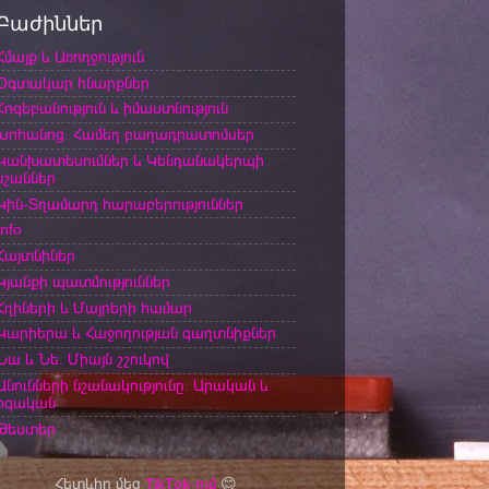
Բաժիններ
Հմայք և Առողջություն
Օգտակար հնարքներ
Հոգեբանություն և իմաստնություն
Խոհանոց. Համեղ բաղադրատոմսեր
Կանխատեսումներ և Կենդանակերպի
նշաններ
Կին-Տղամարդ հարաբերություններ
Info
Հայտնիներ
Կյանքի պատմություններ
Հղիների և Մայրերի համար
Կարիերա և Հաջողության գաղտնիքներ
Նա և Նե. Միայն շշուկով
Անունների նշանակությունը. Արական և
իգական
Թեստեր
Հետևիր մեզ
TikTok-ում
😊