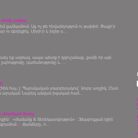
 տոնի առթիվ
 եմ ցանկանում, Այլ ոչ թե հիվանդություն ու թախիծ, Փայլի’ր
 ու գեղեցիկ, Սիրի’ր և եղիր ս...
եսել եք ագռավ, ապա պետք Է զգուշանաք, քանի որ այն
արությունը, դաժանությունը և ...
նը
հի (հին հայ․)։ Պարսկական տարբերակով՝ նուրբ աղջիկ։ Ըստ
ան արական Նարեկ անվան իգական համ...
 փործված միջոց
իքին՝ «Ժամանց & Տեղեկատվություն» ։ Ֆեյսբուքյան էջին՝
գրամում ։ Ճանճերը, ո...