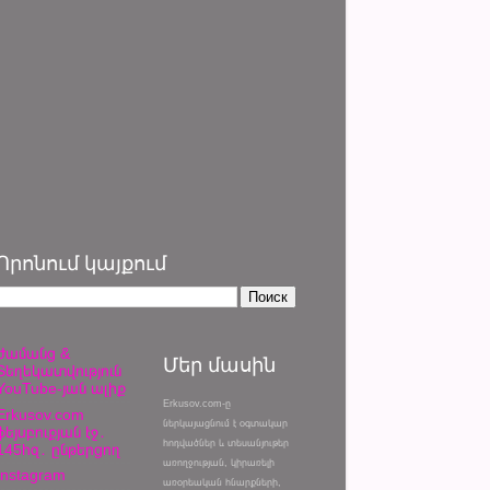
Որոնում կայքում
Ժամանց &
Մեր մասին
Տեղեկատվություն
YouTube-յան ալիք
Erkusov.com-ը
Erkusov.com
ներկայացնում է օգտակար
ֆեյսբուքյան էջ․
հոդվածներ և տեսանյութեր
145հզ․ ընթերցող
առողջության, կիրառելի
Instagram
առօրեական հնարքների,