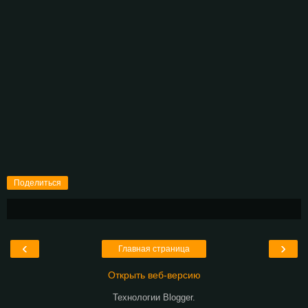
Поделиться
‹
›
Главная страница
Открыть веб-версию
Технологии
Blogger
.